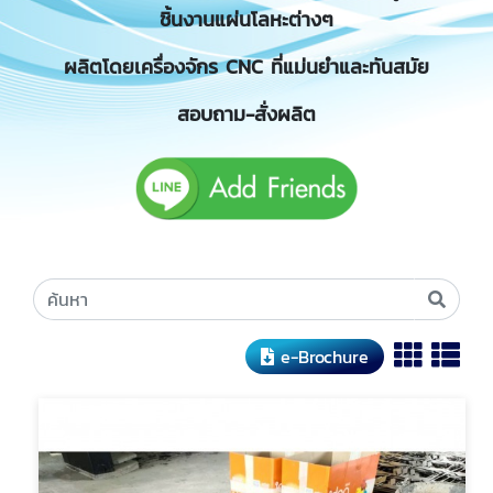
ชิ้นงานแผ่นโลหะต่างๆ
ผลิตโดยเครื่องจักร CNC ที่แม่นยำและทันสมัย
สอบถาม-สั่งผลิต
e-Brochure